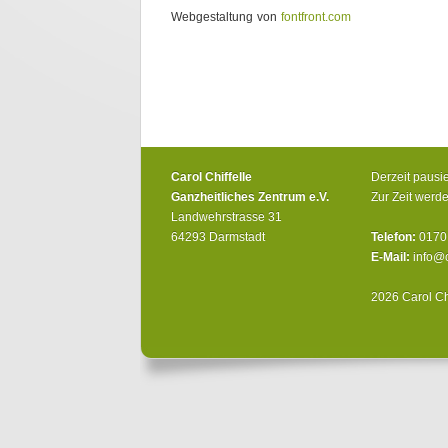
Webgestaltung von
fontfront.com
Carol Chiffelle
Derzeit pausi
Ganzheitliches Zentrum e.V.
Zur Zeit wer
Landwehrstrasse 31
64293 Darmstadt
Telefon:
0170
E-Mail:
info@c
2026
Carol Ch